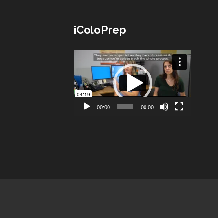
iColoPrep
Lecteur
vidéo
00:00
00:00