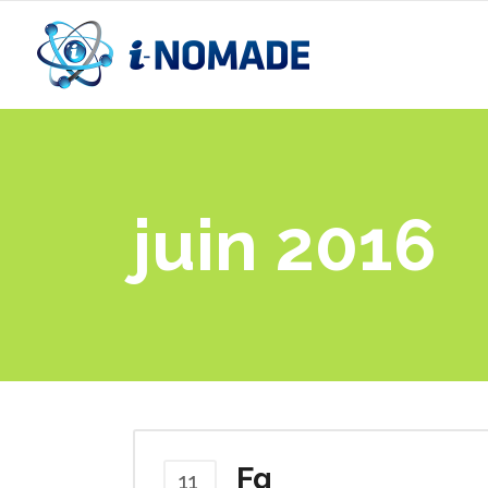
juin 2016
Fg
11