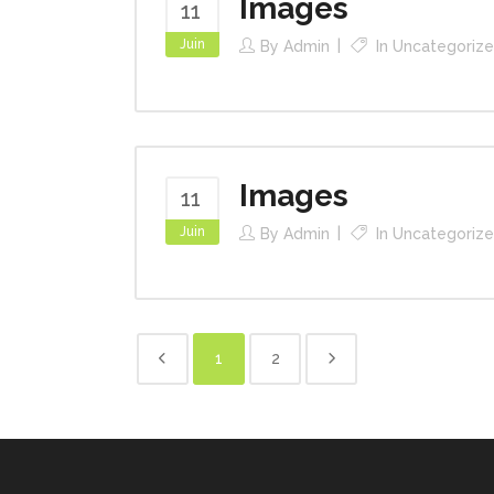
Images
11
Juin
By
Admin
In
Uncategoriz
Images
11
Juin
By
Admin
In
Uncategoriz
1
2