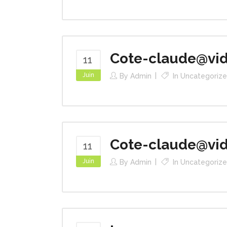
Cote-claude@vid
11
Juin
By
Admin
In
Uncategoriz
Cote-claude@vid
11
Juin
By
Admin
In
Uncategoriz