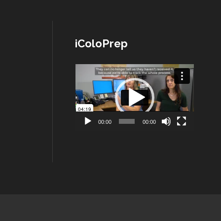
iColoPrep
Lecteur
vidéo
00:00
00:00