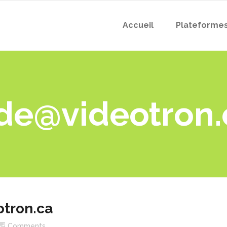
Accueil
Plateforme
de@videotron.
tron.ca
Comments