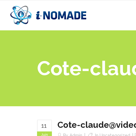
Cote-clau
Cote-claude@video
11
Juin
By
Admin
In
Uncategorized