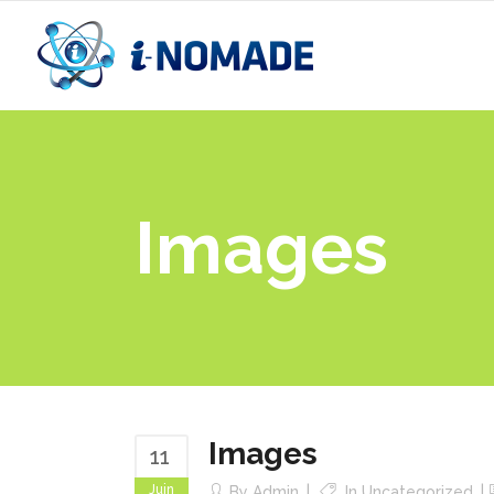
Images
Images
11
Juin
By
Admin
In
Uncategorized