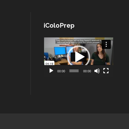
iColoPrep
Lecteur
vidéo
00:00
00:00