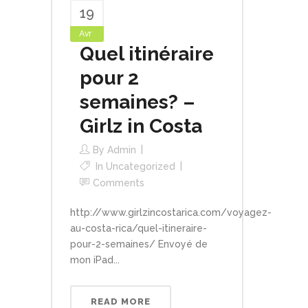
19
Avr
Quel itinéraire
pour 2
semaines? –
Girlz in Costa
By
Admin
In
Uncategorized
Comments
http://www.girlzincostarica.com/voyagez-
au-costa-rica/quel-itineraire-
pour-2-semaines/ Envoyé de
mon iPad...
READ MORE