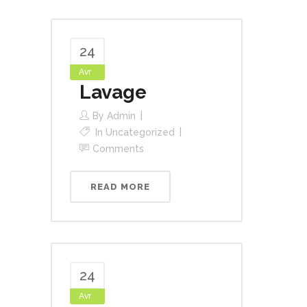
24
Avr
Lavage
By
Admin
In
Uncategorized
Comments
READ MORE
24
Avr