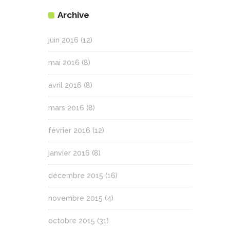
Archive
juin 2016
(12)
mai 2016
(8)
avril 2016
(8)
mars 2016
(8)
février 2016
(12)
janvier 2016
(8)
décembre 2015
(16)
novembre 2015
(4)
octobre 2015
(31)