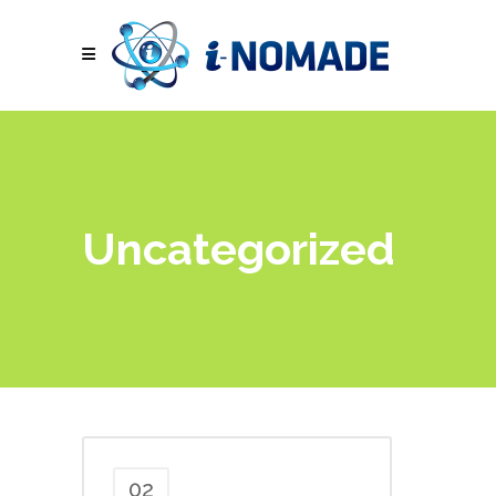
Uncategorized
02