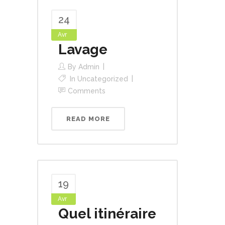
24
Avr
Lavage
By
Admin
In
Uncategorized
Comments
READ MORE
19
Avr
Quel itinéraire