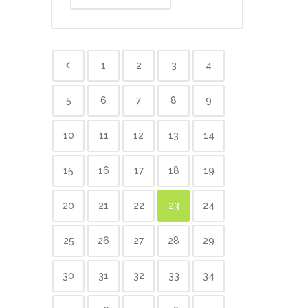
1
2
3
4
5
6
7
8
9
10
11
12
13
14
15
16
17
18
19
20
21
22
23
24
25
26
27
28
29
30
31
32
33
34