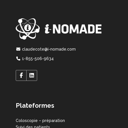
claudecote@i-nomade.com
1-855-506-9634
Plateformes
Coloscopie – préparation
Suivi des patients