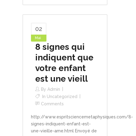
02
Mai
8 signes qui
indiquent que
votre enfant
est une vieill
By
Admin
In
Uncategorized
Comments
http://www.espritsciencemetaphysiques.com/8-
signes-indiquent-enfant-est-
une-vieille-ame.html Envoyé de