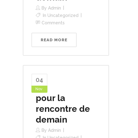
By
Admin
In
Uncategorized
Comments
READ MORE
04
Nov
pour la
rencontre de
demain
By
Admin
In
Uncategorized