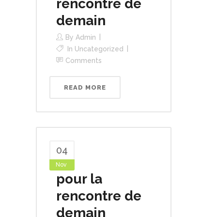
rencontre de
demain
By
Admin
In
Uncategorized
Comments
READ MORE
04
Nov
pour la
rencontre de
demain