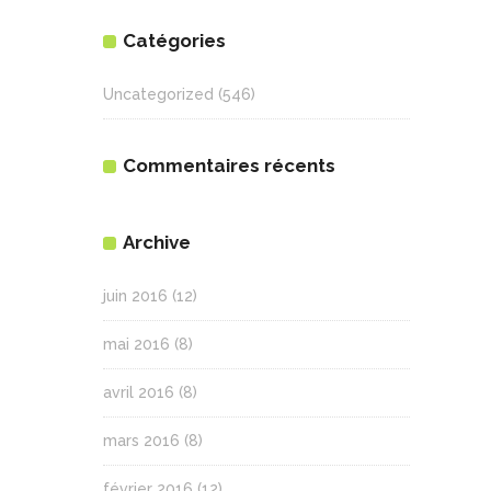
Catégories
Uncategorized
(546)
Commentaires récents
Archive
juin 2016
(12)
mai 2016
(8)
avril 2016
(8)
mars 2016
(8)
février 2016
(12)