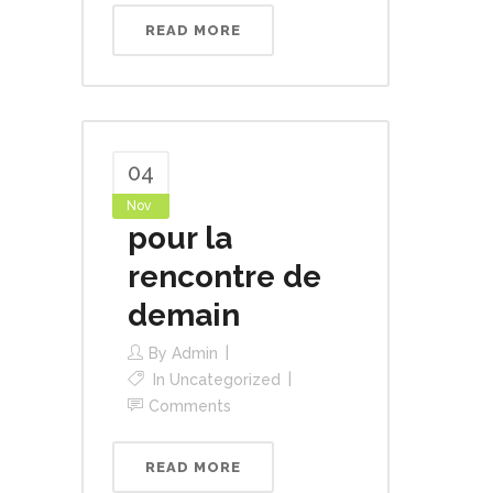
READ MORE
04
Nov
pour la
rencontre de
demain
By
Admin
In
Uncategorized
Comments
READ MORE