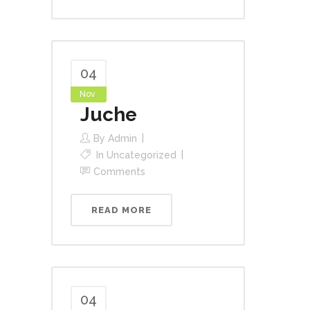
04
Nov
Juche
By
Admin
In
Uncategorized
Comments
READ MORE
04