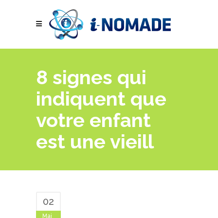
8 signes qui
indiquent que
votre enfant
est une vieill
02
Mai