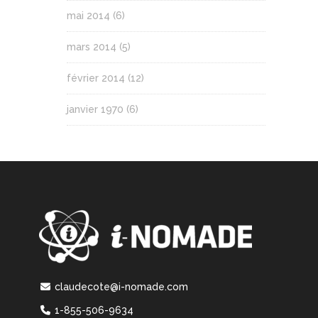
mai 2014
(6)
mars 2014
(5)
février 2014
(12)
janvier 1970
(6)
claudecote@i-nomade.com
1-855-506-9634