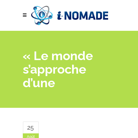
« Le monde
s’approche
d’une
25
Août