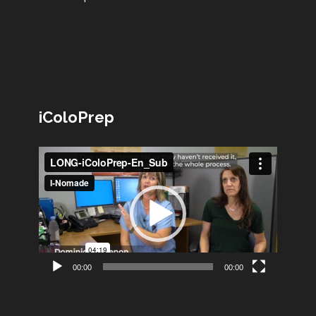
iColoPrep
Lecteur
vidéo
00:00
00:00