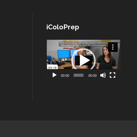
iColoPrep
Lecteur
vidéo
00:00
00:00