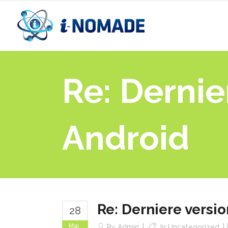
Re: Dernie
Android
Re: Derniere versio
28
Mai
By
Admin
In
Uncategorized