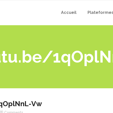
Accueil
Plateforme
utu.be/1qOpl
1qOplNnL-Vw
Comments