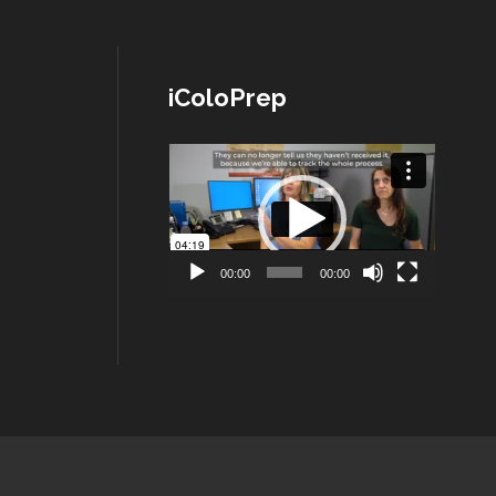
iColoPrep
Lecteur
vidéo
00:00
00:00