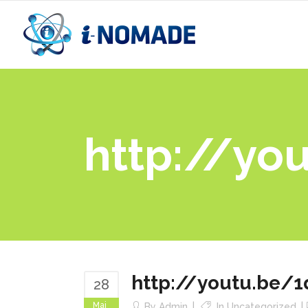
http://yo
http://youtu.be/
28
Mai
By
Admin
In
Uncategorized