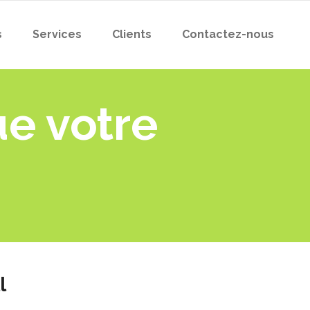
s
Services
Clients
Contactez-nous
ue votre
l