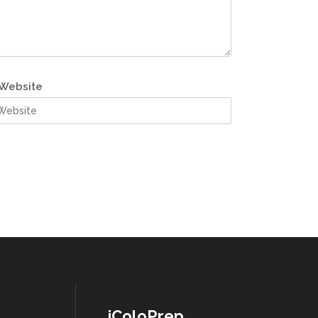
Website
iColoPrep