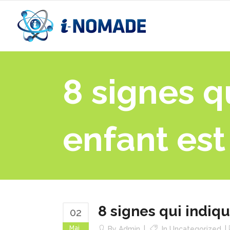
8 signes q
enfant est 
8 signes qui indiqu
02
Mai
By
Admin
In
Uncategorized