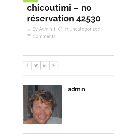
chicoutimi – no
réservation 42530
By
Admin
In
Uncategorized
Comments
admin