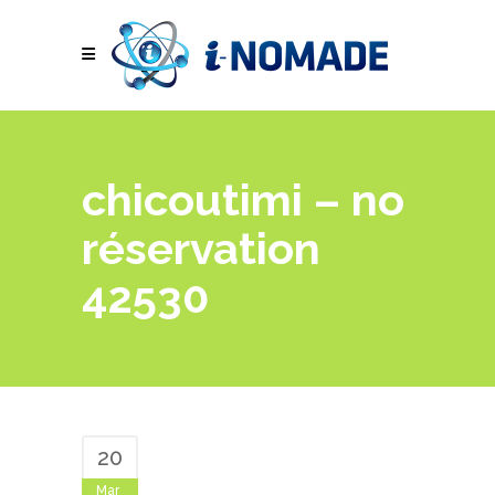
chicoutimi – no
réservation
42530
20
Mar