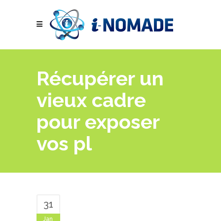
Récupérer un
vieux cadre
pour exposer
vos pl
31
Jan