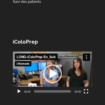
Suivi des patients
iColoPrep
Lecteur
vidéo
00:00
00:00