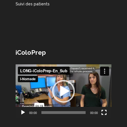
Suivi des patients
iColoPrep
Lecteur
vidéo
00:00
00:00