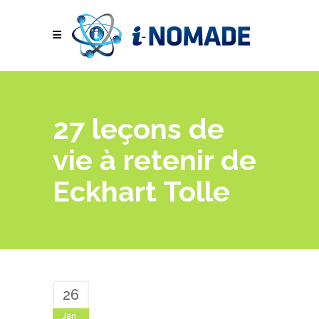
27 leçons de
vie à retenir de
Eckhart Tolle
26
Jan