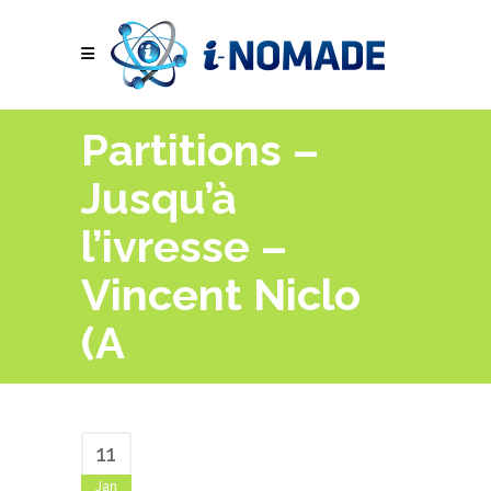
Partitions –
Jusqu’à
l’ivresse –
Vincent Niclo
(A
11
Jan