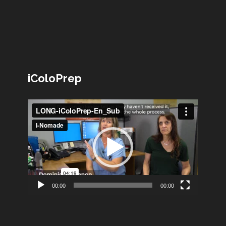
iColoPrep
Lecteur
vidéo
00:00
00:00