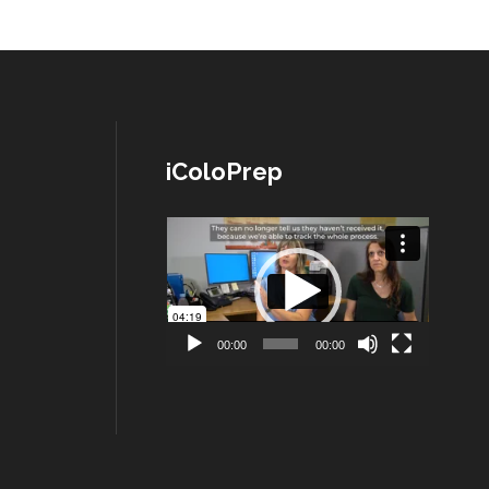
iColoPrep
Lecteur
vidéo
00:00
00:00