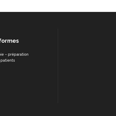
formes
ie – préparation
 patients