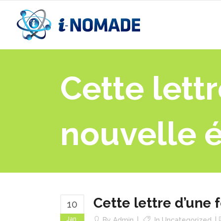
Cette lett
nouvelle 
Cette lettre d’une
10
Jan
By
Admin
In
Uncategorized