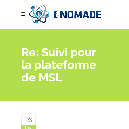
Re: Suivi pour
la plateforme
de MSL
03
Nov