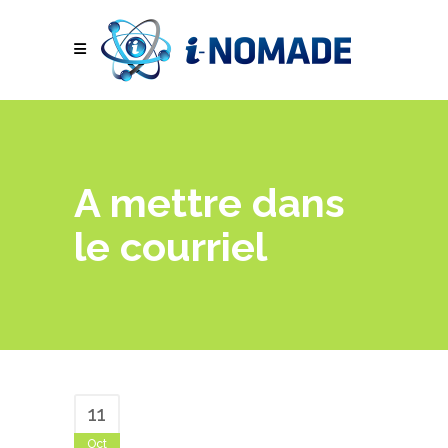
A mettre dans
le courriel
11
Oct