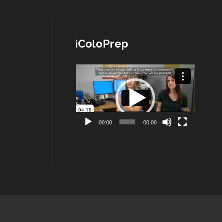
iColoPrep
Lecteur
vidéo
00:00
00:00