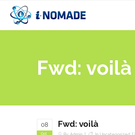
Fwd: voilà
Fwd: voilà
08
Oct
By
Admin
In
Uncategorized