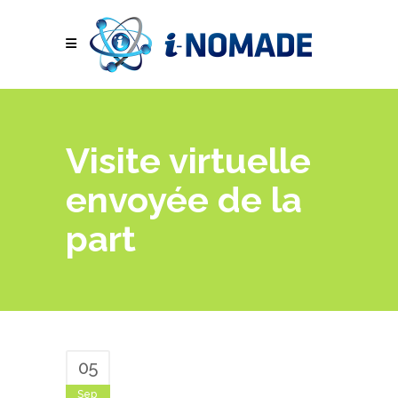
Visite virtuelle
envoyée de la
part
05
Sep