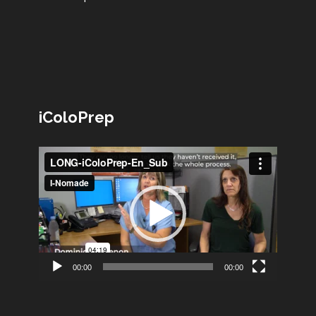
iColoPrep
Lecteur
vidéo
00:00
00:00