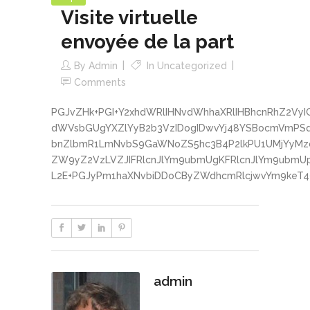
Visite virtuelle
envoyée de la part
By
Admin
In
Uncategorized
Comments
PGJvZHk+PGI+Y2xhdWRlIHNvdWhhaXRlIHBhcnRhZ2VyI
dWVsbGUgYXZlYyB2b3VzIDogIDwvYj48YSBocmVmPSd
bnZlbmR1LmNvbS9GaWNoZS5hc3B4P2lkPU1UMjYyMz
ZW9yZ2VzLVZJIFRlcnJlYm9ubmUgKFRlcnJlYm9ubm
L2E+PGJyPm1haXNvbiDDoCByZWdhcmRlcjwvYm9keT4
admin