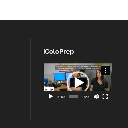
iColoPrep
Lecteur
vidéo
00:00
00:00