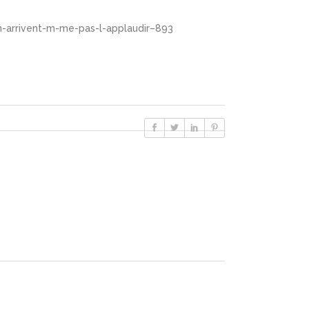
-n-arrivent-m-me-pas-l-applaudir–893