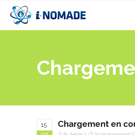
Chargemen
Chargement en co
15
Août
By
Admin
In
Uncategorized