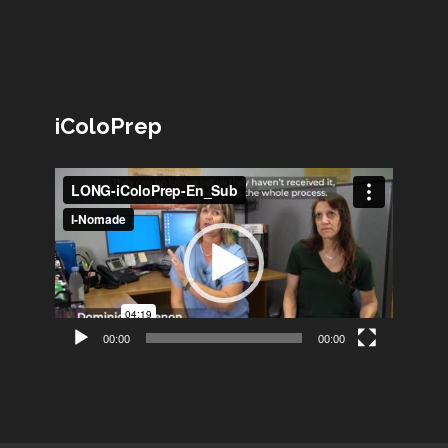
iColoPrep
Lecteur
vidéo
00:00
00:00