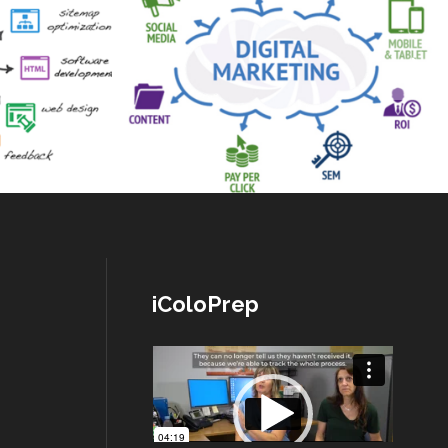
iColoPrep
Lecteur
vidéo