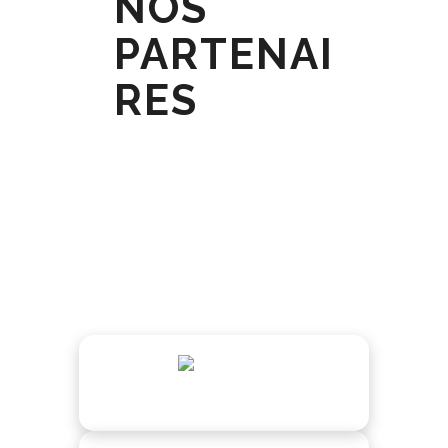
NOS
PARTENAI
RES
Grâce à ces entreprises, la
plateforme Icoloprep ne
cesse d'évoluer et
d'innover pour offrir des
solutions adaptées aux
professionnels de santé et
aux patients.
Entreprise 1