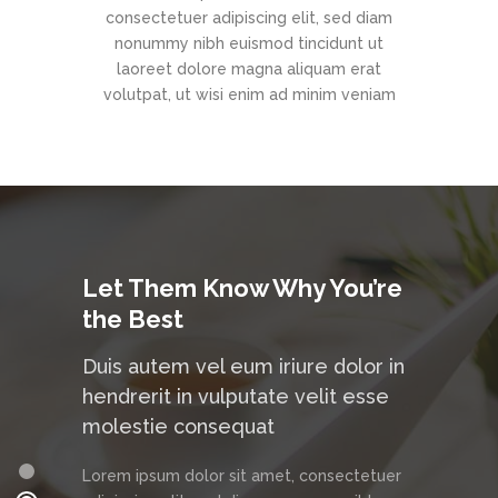
consectetuer adipiscing elit, sed diam
nonummy nibh euismod tincidunt ut
laoreet dolore magna aliquam erat
volutpat, ut wisi enim ad minim veniam
Let Them Know Why You’re
the Best
Duis autem vel eum iriure dolor in
hendrerit in vulputate velit esse
molestie consequat
Lorem ipsum dolor sit amet, consectetuer