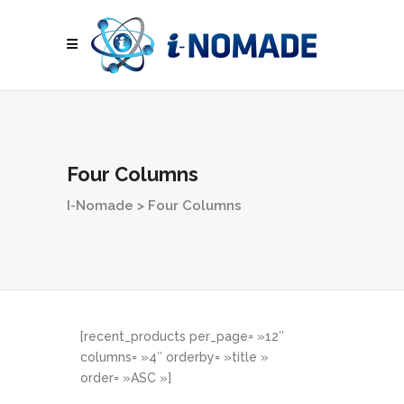
Four Columns
I-Nomade
>
Four Columns
[recent_products per_page= »12″
columns= »4″ orderby= »title »
order= »ASC »]