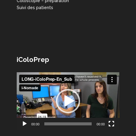
Coloscopie – préparation
Suivi des patients
iColoPrep
Lecteur
vidéo
00:00
00:00