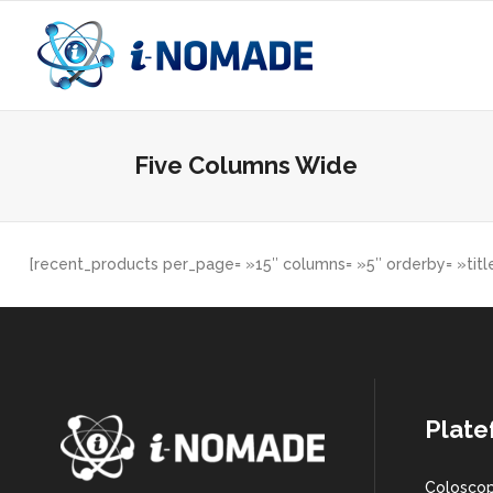
Five Columns Wide
[recent_products per_page= »15″ columns= »5″ orderby= »titl
Plate
Coloscop