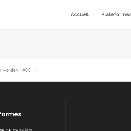
Accueil
Plateforme
e » order= »ASC »]
formes
ie – préparation