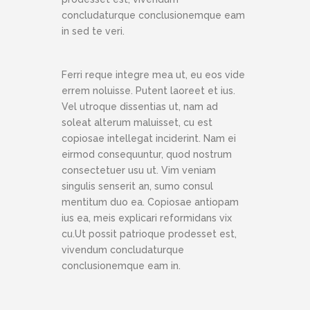
concludaturque conclusionemque eam
in sed te veri.
Ferri reque integre mea ut, eu eos vide
errem noluisse. Putent laoreet et ius.
Vel utroque dissentias ut, nam ad
soleat alterum maluisset, cu est
copiosae intellegat inciderint. Nam ei
eirmod consequuntur, quod nostrum
consectetuer usu ut. Vim veniam
singulis senserit an, sumo consul
mentitum duo ea. Copiosae antiopam
ius ea, meis explicari reformidans vix
cu.Ut possit patrioque prodesset est,
vivendum concludaturque
conclusionemque eam in.