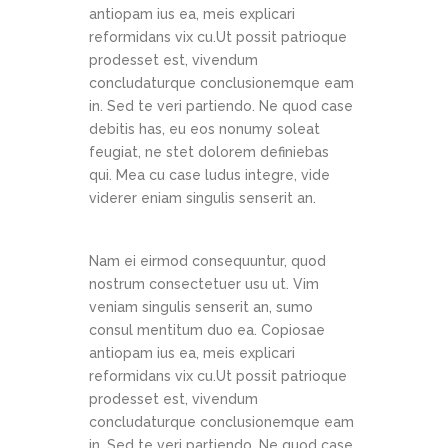
antiopam ius ea, meis explicari
reformidans vix cu.Ut possit patrioque
prodesset est, vivendum
concludaturque conclusionemque eam
in. Sed te veri partiendo. Ne quod case
debitis has, eu eos nonumy soleat
feugiat, ne stet dolorem definiebas
qui. Mea cu case ludus integre, vide
viderer eniam singulis senserit an.
Nam ei eirmod consequuntur, quod
nostrum consectetuer usu ut. Vim
veniam singulis senserit an, sumo
consul mentitum duo ea. Copiosae
antiopam ius ea, meis explicari
reformidans vix cu.Ut possit patrioque
prodesset est, vivendum
concludaturque conclusionemque eam
in. Sed te veri partiendo. Ne quod case