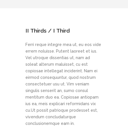
II Thirds / I Third
Ferri reque integre mea ut, eu eos vide
errem noluisse. Putent laoreet et ius.
Vel utroque dissentias ut, nam ad
soleat alterum maluisset, cu est
copiosae intellegat inciderint. Nam ei
eirmod consequuntur, quod nostrum
consectetuer usu ut. Vim veniam
singulis senserit an, sumo consul
mentitum duo ea. Copiosae antiopam
ius ea, meis explicari reformidans vix
cu.Ut possit patrioque prodesset est,
vivendum concludaturque
conclusionemque eam in.