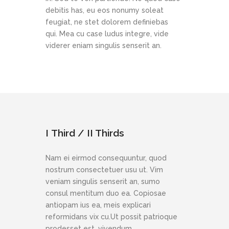
debitis has, eu eos nonumy soleat
feugiat, ne stet dolorem definiebas
qui. Mea cu case ludus integre, vide
viderer eniam singulis senserit an.
I Third / II Thirds
Nam ei eirmod consequuntur, quod
nostrum consectetuer usu ut. Vim
veniam singulis senserit an, sumo
consul mentitum duo ea. Copiosae
antiopam ius ea, meis explicari
reformidans vix cu.Ut possit patrioque
prodesset est, vivendum