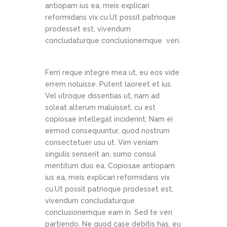
antiopam ius ea, meis explicari
reformidans vix cu.Ut possit patrioque
prodesset est, vivendum
concludaturque conclusionemque veri.
Ferri reque integre mea ut, eu eos vide
errem noluisse. Putent laoreet et ius.
Vel utroque dissentias ut, nam ad
soleat alterum maluisset, cu est
copiosae intellegat inciderint. Nam ei
eirmod consequuntur, quod nostrum
consectetuer usu ut. Vim veniam
singulis senserit an, sumo consul
mentitum duo ea. Copiosae antiopam
ius ea, meis explicari reformidans vix
cu.Ut possit patrioque prodesset est,
vivendum concludaturque
conclusionemque eam in. Sed te veri
partiendo. Ne quod case debitis has, eu