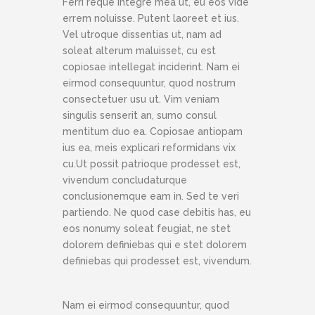
Ferri reque integre mea ut, eu eos vide
errem noluisse. Putent laoreet et ius.
Vel utroque dissentias ut, nam ad
soleat alterum maluisset, cu est
copiosae intellegat inciderint. Nam ei
eirmod consequuntur, quod nostrum
consectetuer usu ut. Vim veniam
singulis senserit an, sumo consul
mentitum duo ea. Copiosae antiopam
ius ea, meis explicari reformidans vix
cu.Ut possit patrioque prodesset est,
vivendum concludaturque
conclusionemque eam in. Sed te veri
partiendo. Ne quod case debitis has, eu
eos nonumy soleat feugiat, ne stet
dolorem definiebas qui e stet dolorem
definiebas qui prodesset est, vivendum.
Nam ei eirmod consequuntur, quod