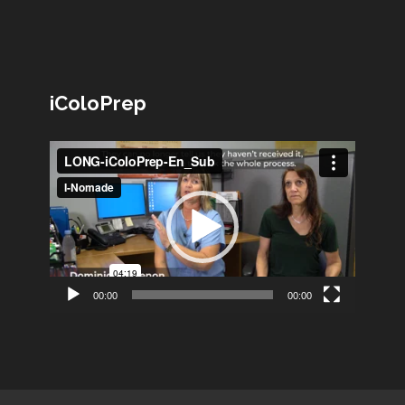
iColoPrep
Lecteur
vidéo
00:00
00:00