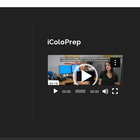
iColoPrep
Lecteur
vidéo
00:00
00:00