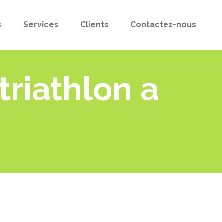
s
Services
Clients
Contactez-nous
riathlon a