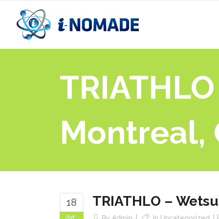
TRIATHLO –
Montreal,
TRIATHLO – Wetsuit
18
Avr
By
Admin
In
Uncategorized